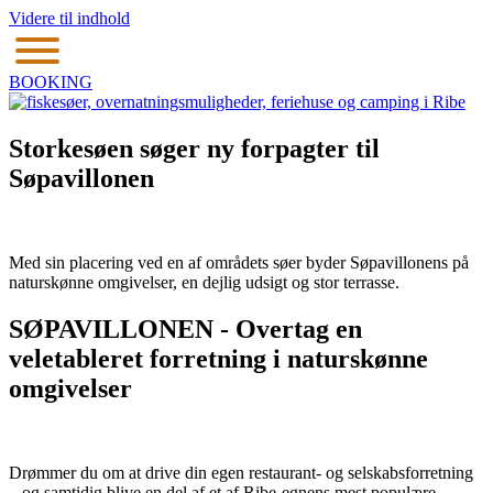
Videre til indhold
BOOKING
Storkesøen søger ny forpagter til
Søpavillonen
Med sin placering ved en af områdets søer byder Søpavillonens på
naturskønne omgivelser, en dejlig udsigt og stor terrasse.
SØPAVILLONEN - Overtag en
veletableret forretning i naturskønne
omgivelser
Drømmer du om at drive din egen restaurant- og selskabsforretning
– og samtidig blive en del af et af Ribe-egnens mest populære