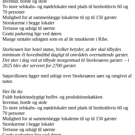
Inventar, borde og stole
To store selskabs- og mødelokaler med plads til henholdsvis 60 og
70 personer
Mulighed for at sammenlægge lokalerne til op til 150 gæster
Storskærme i begge lokaler
Terrasse og udsigt til søerne
Gratis parkering lige ved døren
Mange omtaler udsigten som en af de smukkeste i Ribe.
Storkesøen har hotel status, hvilket betyder, at der skal tilbydes
minimum ét hovedmåltid dagligt til områdets overnattende gæster.
Det sker i dag ved at tilbyde morgenmad til Storkesøens gæster. – i
2025 blev der serveret for 2700 gæster.
Søpavillonen ligger med udsigt over Storkesøens søer og omgivet af
natur.
Her får du:
Fuldt funktionsdygtigt buffet- og produktionskøkken
Inventar, borde og stole
To store selskabs- og mødelokaler med plads til henholdsvis 60 og
70 personer
Mulighed for at sammenlægge lokalerne til op til 150 gæster
Storskærme i begge lokaler
Terrasse og udsigt til søerne
Gratis parkering lige ved døren