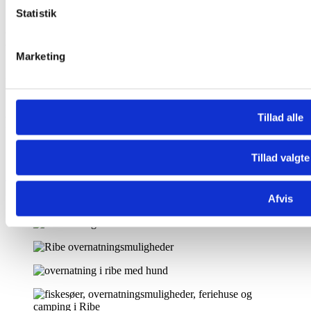
Statistik
Du kan medbringe dit eget sengelinned og håndklæder eller tilkøbe
en linnedpakke hos os. Vær dog opmærksom på, at soveposer ikke
er tilladt.
Marketing
Bemærk, at vores ferielejligheder er røgfrie, men askebægre er
tilgængelige på terrassen.
For hundeejere, tillader vi hunde i flere af vores ferielejligheder mod
et ekstra gebyr på 200,-. Husk at informere os om dette ved din
Tillad alle
reservation. Du må medbringe op til 2 hunde i en ferielejlighed.
Max 2 personer.
Tillad valgte
Book nu
Afvis