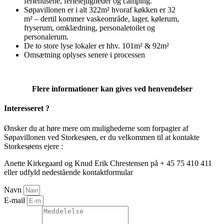
feriehusene, ferielejligheder og camping.
Søpavillonen er i alt 322m² hvoraf køkken er 32
m² – dertil kommer vaskeområde, lager, kølerum,
fryserum, omklædning, personaletoilet og
personalerum.
De to store lyse lokaler er hhv. 101m² & 92m²
Omsætning oplyses senere i processen
Flere informationer kan gives ved henvendelser
Interesseret ?
Ønsker du at høre mere om mulighederne som forpagter af
Søpavillonen ved Storkesøen, er du velkommen til at kontakte
Storkesøens ejere :
Anette Kirkegaard og Knud Erik Chrestensen på + 45 75 410 411
eller udfyld nedestående kontaktformular
Navn
E-mail