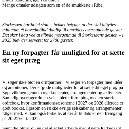
Mange omtaler udsigten som en af de smukkeste i Ribe.
Storkesøen har hotel status, hvilket betyder, at der skal tilbydes
minimum ét hovedmåltid dagligt til områdets overnattende gæster.
Det sker i dag ved at tilbyde morgenmad til Storkesøens gæster. – i
2025 blev der serveret for 2700 gæster.
En ny forpagter får mulighed for at sætte
sit eget præg
Vi søger ikke blot en driftpartner – vi søger en forpagter med idéer
og ambitioner. Der er gode muligheder for at sætte dit eget prøg på
Søpavillonen gennem nye koncepter, arrangementer og aktiviteter.
Samtidig overtager du en veletableret forretning med en stærk
ordrebog, hvor konfirmationssæsonerne i 2027 og 2028 allerede er
godt booket, ligesom en række øvrige selskaber og arrangementer
følger med. Vi kan også fortælle, at der år til dato er den fremgang
på 20-25% ift. 2025.
Samtidig bliver du en del af et tæt arbejde med Anette Kirkegaard