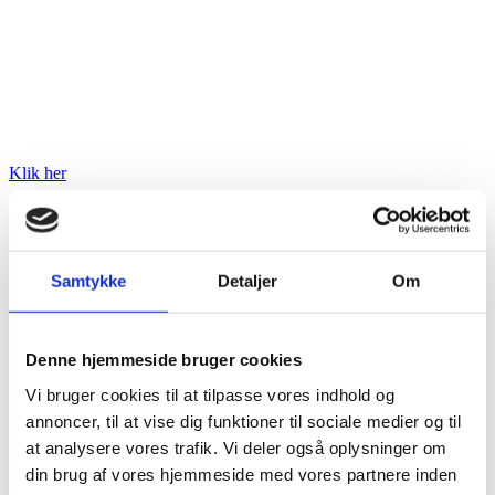
og elegance mødes.
Lad os sammen gøre din fest til en dag, du og dine gæster aldrig vil
glemme. Kontakt Søpavillonen på Tlf. 29 44 50 65 –
info@soepavillonenribe.dk og hør hvordan vi kan skabe de perfekte
rammer for dit arrangement.
Se hvad Søpavillonen kan tilbyde dig til din næste fest.
Klik her
Samtykke
Detaljer
Om
1. klasses køkken - Selskaber fra 10 til 150 personer
Denne hjemmeside bruger cookies
Lokale Øst 70 siddepladser
Vi bruger cookies til at tilpasse vores indhold og
Lokale Vest 60 siddepladser
annoncer, til at vise dig funktioner til sociale medier og til
at analysere vores trafik. Vi deler også oplysninger om
Samlet 150 Siddepladser
din brug af vores hjemmeside med vores partnere inden
Vi laver flere former for festmenuer, brunch, morgenmad mm. og