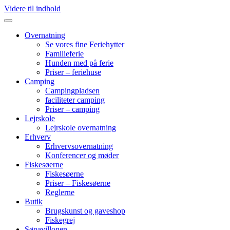
Videre til indhold
Overnatning
Se vores fine Feriehytter
Familieferie
Hunden med på ferie
Priser – feriehuse
Camping
Campingpladsen
faciliteter camping
Priser – camping
Lejrskole
Lejrskole overnatning
Erhverv
Erhvervsovernatning
Konferencer og møder
Fiskesøerne
Fiskesøerne
Priser – Fiskesøerne
Reglerne
Butik
Brugskunst og gaveshop
Fiskegrej
Søpavillonen