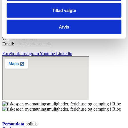
Tillad valgte
Afvis
Storkesøen Ribe af 1992 ApS
Haulundvej 164 DK-6760 Ribe
Tlf:
+45 7541 0411
Email:
info@storkesoen.dk
Facebook
Instagram
Youtube
Linkedin
Persondata
politik