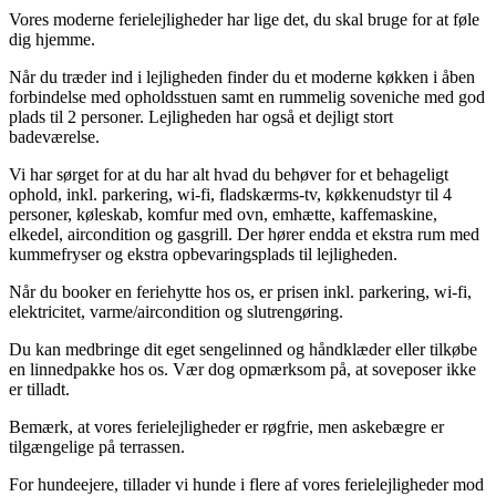
Vores moderne ferielejligheder har lige det, du skal bruge for at føle
dig hjemme.
Når du træder ind i lejligheden finder du et moderne køkken i åben
forbindelse med opholdsstuen samt en rummelig soveniche med god
plads til 2 personer. Lejligheden har også et dejligt stort
badeværelse.
Vi har sørget for at du har alt hvad du behøver for et behageligt
ophold, inkl. parkering, wi-fi, fladskærms-tv, køkkenudstyr til 4
personer, køleskab, komfur med ovn, emhætte, kaffemaskine,
elkedel, aircondition og gasgrill. Der hører endda et ekstra rum med
kummefryser og ekstra opbevaringsplads til lejligheden.
Når du booker en feriehytte hos os, er prisen inkl. parkering, wi-fi,
elektricitet, varme/aircondition og slutrengøring.
Du kan medbringe dit eget sengelinned og håndklæder eller tilkøbe
en linnedpakke hos os. Vær dog opmærksom på, at soveposer ikke
er tilladt.
Bemærk, at vores ferielejligheder er røgfrie, men askebægre er
tilgængelige på terrassen.
For hundeejere, tillader vi hunde i flere af vores ferielejligheder mod