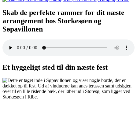
Skab de perfekte rammer for dit næste
arrangement hos Storkesøen og
Søpavillonen
Et hyggeligt sted til din næste fest
Barnedåb – Konfirmation – Bryllup – Mærkedage – Reception
– Mindesamvær – Konferencer og kurser tilbyder de perfekte
rammer til din fest.
Uanset om det er en rund fødselsdag, et bryllup eller firmafest. De
moderne og stilfulde lokaler ligger idyllisk placeret med dejlig
udsigt over Storesø og skaber en helt særlig atmosfære, hvor natur