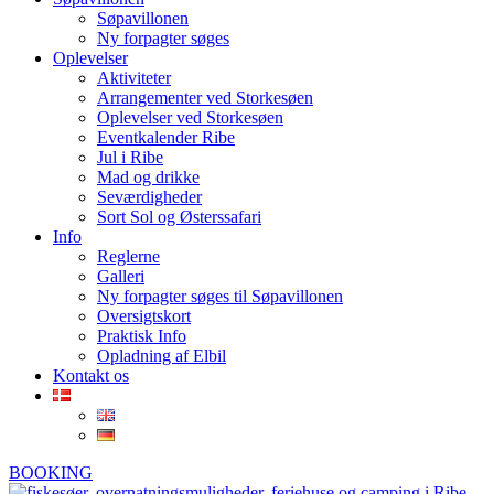
Søpavillonen
Ny forpagter søges
Oplevelser
Aktiviteter
Arrangementer ved Storkesøen
Oplevelser ved Storkesøen
Eventkalender Ribe
Jul i Ribe
Mad og drikke
Seværdigheder
Sort Sol og Østerssafari
Info
Reglerne
Galleri
Ny forpagter søges til Søpavillonen
Oversigtskort
Praktisk Info
Opladning af Elbil
Kontakt os
BOOKING