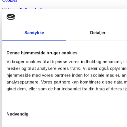
Cookies
WebhusetBallum ApS
Ferielejligheder
Samtykke
Detaljer
Denne hjemmeside bruger cookies
Vi bruger cookies til at tilpasse vores indhold og annoncer, til 
medier og til at analysere vores trafik. Vi deler også oplysni
hjemmeside med vores partnere inden for sociale medier, a
analysepartnere. Vores partnere kan kombinere disse data m
Gør dig klar til en ferie uden bekymringer i vores velindrettede
givet dem, eller som de har indsamlet fra din brug af deres tj
ferielejligheder.
Vores moderne ferielejligheder har lige det, du skal bruge for at føle
dig hjemme.
Samtykkevalg
Nødvendig
Når du træder ind i lejligheden finder du et moderne køkken i åben
forbindelse med opholdsstuen samt en rummelig soveniche med god
plads til 2 personer. Lejligheden har også et dejligt stort