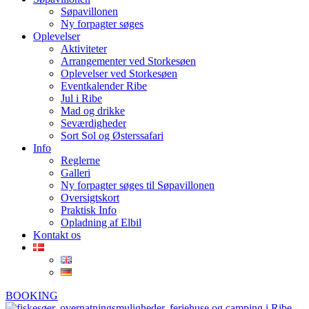
Søpavillonen
Ny forpagter søges
Oplevelser
Aktiviteter
Arrangementer ved Storkesøen
Oplevelser ved Storkesøen
Eventkalender Ribe
Jul i Ribe
Mad og drikke
Seværdigheder
Sort Sol og Østerssafari
Info
Reglerne
Galleri
Ny forpagter søges til Søpavillonen
Oversigtskort
Praktisk Info
Opladning af Elbil
Kontakt os
BOOKING