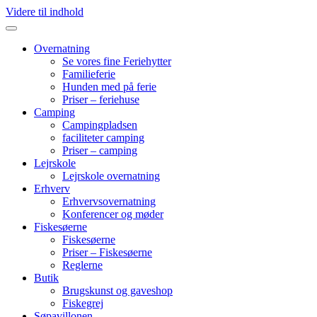
Videre til indhold
Overnatning
Se vores fine Feriehytter
Familieferie
Hunden med på ferie
Priser – feriehuse
Camping
Campingpladsen
faciliteter camping
Priser – camping
Lejrskole
Lejrskole overnatning
Erhverv
Erhvervsovernatning
Konferencer og møder
Fiskesøerne
Fiskesøerne
Priser – Fiskesøerne
Reglerne
Butik
Brugskunst og gaveshop
Fiskegrej
Søpavillonen