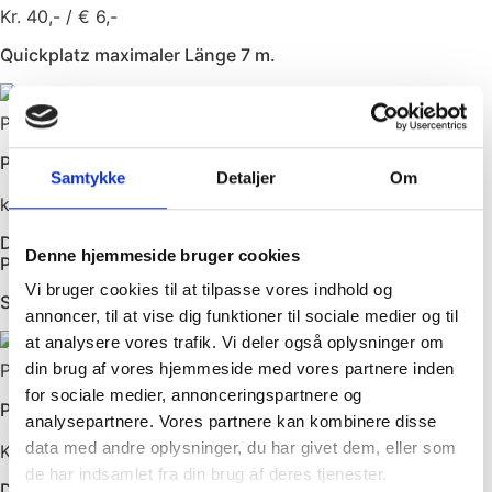
Kr. 40,- / € 6,-
Quickplatz maximaler Länge 7 m.
Platz Nummer 35-41 und 54-59
Preis pro Übernachtung
Samtykke
Detaljer
Om
kr. 180,- / € 25,-
Der Preis beinhaltet Strom und die Gesamtzahl der
Denne hjemmeside bruger cookies
Personen im Wagen.
Vi bruger cookies til at tilpasse vores indhold og
Standardplatz maximaler Länge 7 m.
annoncer, til at vise dig funktioner til sociale medier og til
at analysere vores trafik. Vi deler også oplysninger om
Platz Nummer 1-15 und 42-53
din brug af vores hjemmeside med vores partnere inden
for sociale medier, annonceringspartnere og
Preis pro Übernachtung
analysepartnere. Vores partnere kan kombinere disse
data med andre oplysninger, du har givet dem, eller som
Kr. 200,- / € 27,50
de har indsamlet fra din brug af deres tjenester.
Der Preis beinhaltet Strom und die Gesamtzahl der