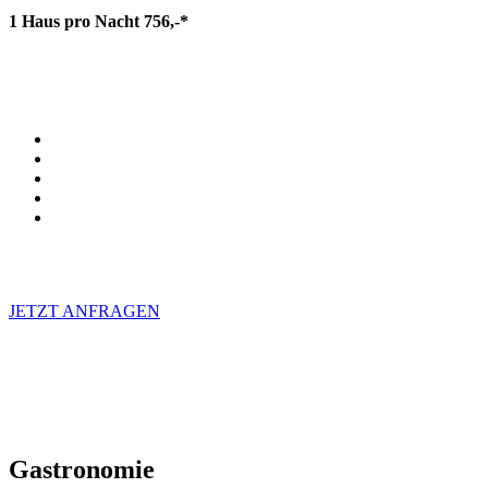
1 Haus pro Nacht 756,-*
*Preise zzgl. MwSt.
Der Preis beeinhaltet
Wäschepakete für 2 Personen
Parken
W-Lan
Verbrauch von Strom, Wasser und Heizung
Endreinigung
Für längere Aufenthalte kontaktieren Sie uns für ein
maßgeschneidertes Angebot.
JETZT ANFRAGEN
*Alle Preise verstehen sich zuzüglich der gesetzlichen
Mehrwertsteuer.
*Bitte beachten Sie, dass der angegebene Preis in unsere
Hochsaison von 1/07 bis 31/08 nicht verfügbar ist.
Gastronomie