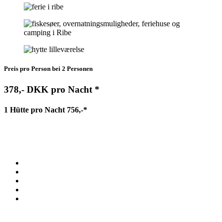
Preis pro Person bei 2 Personen
378,- DKK pro Nacht *
1 Hütte pro Nacht 756,-*
*Preise zzgl. MwSt.
Der Preis beeinhaltet
Wäschepakete für 2 Personen
Parken
W-Lan
Verbrauch von Strom, Wasser und Heizung
Endreinigung
Bitte beachten Sie, dass die Hütten von 10/11 bis 10/11 nicht