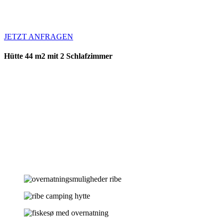
Für längere Aufenthalte kontaktieren Sie uns für ein
maßgeschneidertes Angebot.
JETZT ANFRAGEN
Hütte 44 m2 mit 2 Schlafzimmer
Die Hütten Sind mit 2 Schlafzimmern, Küche mit Essbereich für 4
Personen, Wohnzimmer, Toilette und Baderaum ausgestattet.
Zur Hütte gehört auch ein Abstellraum mit Gefriertruhe.
In der Hütte finden Sie u.a. Fernseher, Kühlschrank,
Kaffeemaschine, Wasserkocher, Toaster, Küchenutensilien und
Geschirr für 4 Personen sowie auch W-Lan, kostenlose Parkplatz
und Klimaanlage für die kalten und die heisen Tage.