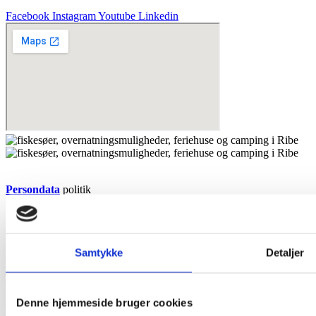
Facebook
Instagram
Youtube
Linkedin
Persondata
politik
Cookies
Datenschutz
Politik
Cookies
Samtykke
Detaljer
Personal Data
Policy
Cookies
WebhusetBallum ApS
Denne hjemmeside bruger cookies