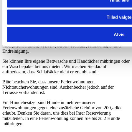
Wir haben dafür gesorgt, dass Sie alles haben, was Sie für einen
komfortablen Aufenthalt benötigen, u.a. Parkplatz, WLAN,
Fernseher, Küchenausstattung für 4 Personen, Kühlschrank, Herd
Tillad valgte
mit Backofen, Dunstabzugsaube, Kaffeemaschine, Wasserkocher,
Klimaanlange und Gasgrill. Es gibt sogar einen Schuppen mit
Gefriertruhe und zusätzlichem Stauraum.
Afvis
Wenn Sie bei uns eine Ferienhütte buchen, ist Folgendes im Preis
inbegriffen: Parken, WLAN, Strom, Heizung/Klimaanlage, und
Endreinigung.
Sie können Ihre eigene Bettwäsche und Handtücher mitbringen oder
ein Waschepaket bei uns mieten. Wir machen Sie darauf
aufmerksam, dass Schlafsäcke nicht er erlaubt sind.
Bitte beachten Sie, dass unsere Ferienwohnungen
Nichtraucherwohnungen sind, Aschenbecher jedoch auf der
Terrasse vorhanden ist.
Für Hundebesitzer sind Hunde in mehrere unserer
Ferienwohnungen gegen eine zusätzliche Gebühr von 200,- dkk
erlaubt. Denken Sie daran, uns dies bei Ihrer Reservierung
mitzuteilen. In eine Ferienwohnung können Sie bis zu 2 Hunde
mitbringen.