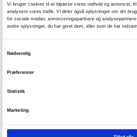
Vi bruger cookies til at tilpasse vores indhold og annoncer, til 
Ferienwohnungen
analysere vores trafik. Vi deler også oplysninger om din br
for sociale medier, annonceringspartnere og analysepartner
andre oplysninger, du har givet dem, eller som de har indsamle
Samtykkevalg
Nødvendig
Præferencer
Machen Sie sich bereit für einen unbeschwerten Urlaub in
unseren gut ausgestatteten Ferienwohnungen.
Statistik
Unsere modernen 25 m2 Ferienwohnungen bieten genau das, was
sie zum Wohlfühlen brauchen. Wenn Sie die Wohnung betreten,
finden Sie eine Moderne Küche in offener Verbindung mit dem
Marketing
Wohnzimmer sowie eine geräumige Schlafnische mit Platz für 2
Personen. Die Wohnung außerdem auch über ein schönes großes
Badezimmer. Eine kleine Terrasse mit Gasgrill, Tisch und Stühle ist
für Sie auch vorhanden.
Tillad alle