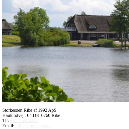
Storkesøen Ribe af 1992 ApS
Haulundvej 164 DK-6760 Ribe
Tlf:
+45 7541 0411
Email:
info@storkesoen.dk