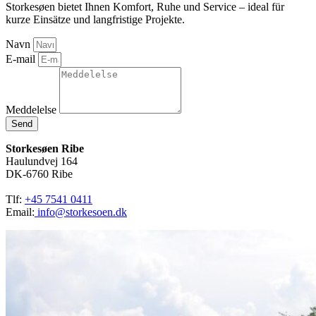
Storkesøen bietet Ihnen Komfort, Ruhe und Service – ideal für
kurze Einsätze und langfristige Projekte.
Navn
E-mail
Meddelelse
Send
Storkesøen Ribe
Haulundvej 164
DK-6760 Ribe
Tlf:
+45 7541 0411
Email:
info@storkesoen.dk