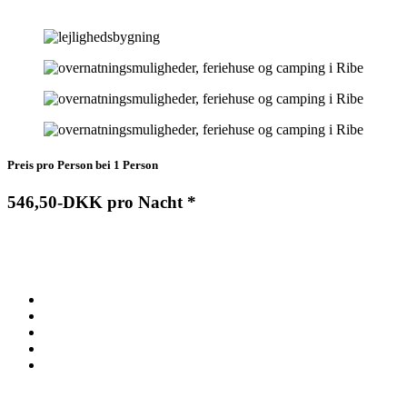
und Klimaanlage für die kalten und dieheisen Tage.
Preis pro Person bei 1 Person
546,50-DKK pro Nacht *
*Preise zzgl. MwSt.
Der Preis beeinhaltet
Wäschepaket
Parken
W-Lan
Verbrauch von Strom, Wasser und Heizung
Schlußreinigung